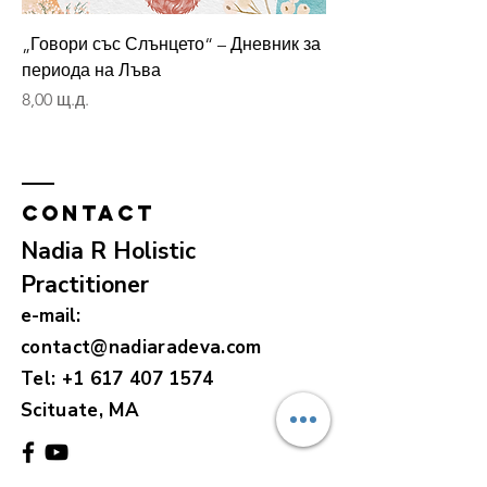
„Говори със Слънцето“ – Дневник за
периода на Лъва
Цена
8,00 щ.д.
Contact
Nadia R Holistic
Practitioner
e-mail:
contact@nadiaradeva.com
Tel:
+1 617 407 1574
Scituate, MA