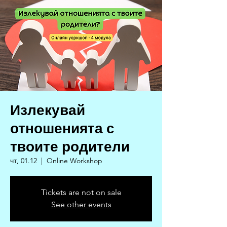
Излекувай
отношенията с
твоите родители
чт, 01.12
  |  
Online Workshop
Tickets are not on sale
See other events