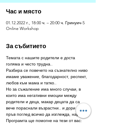
Час и място
01.12.2022 г., 18:00 ч. – 20:00 ч. Гринуич-5
Online Workshop
За събитието
Темата с нашите родители е доста 
голяма и често трудна..
Разбира се повечето на съзнателно ниво 
имаме уважение, благодарност, респект, 
любов към мама и татко..
Но за съжаление има много случаи, в 
които има негативни емоции между 
родители и деца, макар децата да са 
вече пораснали възрастни.. и дори на 
пръв поглед всичко да изглежда, наред.
Програмта ще помогне на тези от вас:
Които искате да се освободите от 
критика,  упреците, обиди, 