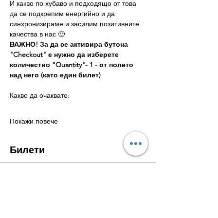
И какво по хубаво и подходящо от това 
да се подкрепим енергийно и да 
синхронизираме и засилим позитивните 
качества в нас 🙂
ВАЖНО! За да се активира бутона 
"Checkout" е нужно да изберете 
количество
"Quantity"-
1 - от полето 
над него (като един билет)
Какво да очаквате:
Покажи повече
Билети
Тип на билета
Есенна хармония
Цена