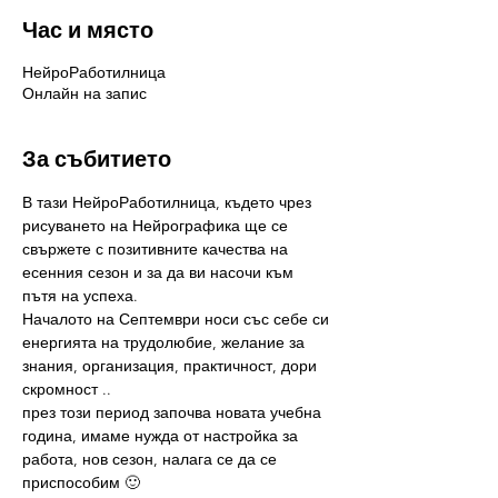
Час и място
НейроРаботилница
Онлайн на запис
За събитието
В тази НейроРаботилница, където чрез 
рисуването на Нейрографика ще се 
свържете с позитивните качества на 
есенния сезон и за да ви насочи към 
пътя на успеха.
Началото на Септември носи със себе си 
енергията на трудолюбие, желание за 
знания, организация, практичност, дори 
скромност ..
през този период започва новата учебна 
година, имаме нужда от настройка за 
работа, нов сезон, налага се да се 
приспособим 🙂