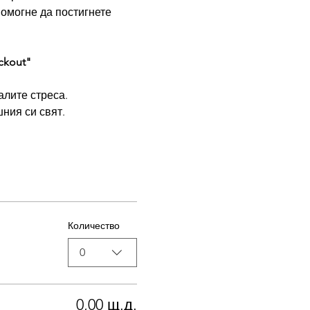
помогне да постигнете 
ckout"
алите стреса. 
ния си свят.
Количество
0
0,00 щ.д.