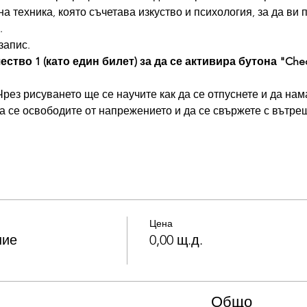
 техника, която съчетава изкуство и психология, за да ви 
.
запис.
ство 1 (като един билет) за да се активира бутона "Che
Чрез рисуването ще се научите как да се отпуснете и да нам
 се освободите от напрежението и да се свържете с вътреш
Цена
ние
0,00 щ.д.
Общо