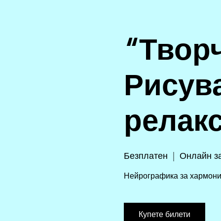
“Творч
Рисув
релак
Безплатен
  |  
Онлайн з
Нейрографика за хармон
Купете билети