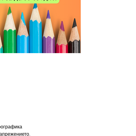
рографика
апрежението. 