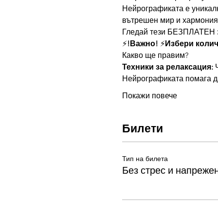
Нейрографиката е уникална
вътрешен мир и хармония
Гледай тези БЕЗПЛАТЕН 
⚡
!Важно! 
⚡
Избери количе
Какво ще правим?
Техники за релаксация:
 
Нейрографиката помага да
Покажи повече
Билети
Тип на билета
Без стрес и напреже