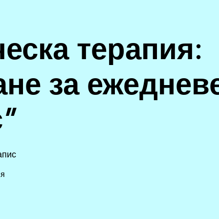
еска терапия:
ане за ежеднев
с”
апис
ия