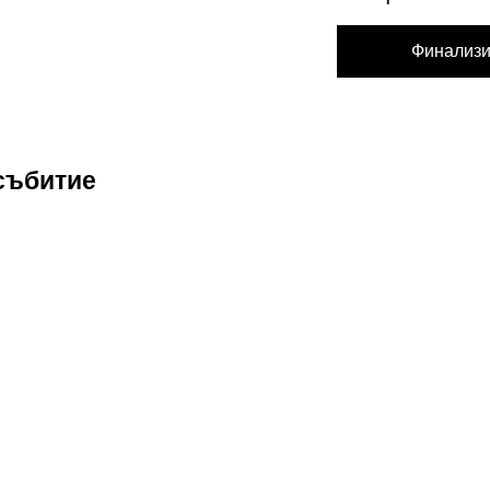
Финализи
събитие