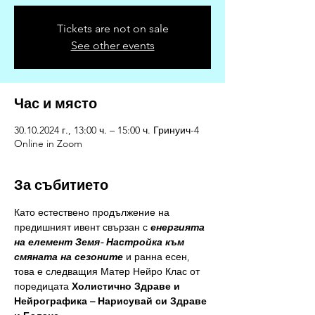
Tickets are not on sale
See other events
Час и място
30.10.2024 г., 13:00 ч. – 15:00 ч. Гринуич-4
Online in Zoom
За събитието
Като естествено продължение на 
предишният ивент свързан с 
енергията 
на елемент Земя- Настройка към 
смяната на сезоните
 и ранна есен, 
това е следващия Матер Нейро Клас от 
поредицата 
Холистично Здраве и 
Нейрографика – Нарисувай си Здраве 