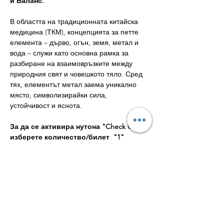
и Баланс.
В областта на традиционната китайска 
медицина (ТКМ), концепцията за петте 
елемента – дърво, огън, земя, метал и 
вода – служи като основна рамка за 
разбиране на взаимовръзките между 
природния свят и човешкото тяло. Сред 
тях, елементът метал заема уникално 
място, символизирайки сила, 
устойчивост и яснота.
За да се активира нутона "Check Out" 
изберете количество/билет  "1"
Сряда 30.10 - 19:00ч Българско време 
или 1:00pm EST източно Американско 
време
Елементът метал 💎 е тясно свързан с 
белите дробове и дебелото черво, 
органи, които отговарят за процесите на 
пречистване и елиминиране в тялото. 