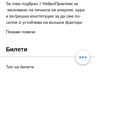
За това подбрах 2 НейроПрактики за 
 засилване на личната ни енергия, аура 
и вътрешна конституция за да сме по-
силни и устойчиви на външни фактори. 
Покажи повече
Билети
Тип на билета
НейроАура
Цена
39,00 щ.д.
Количество