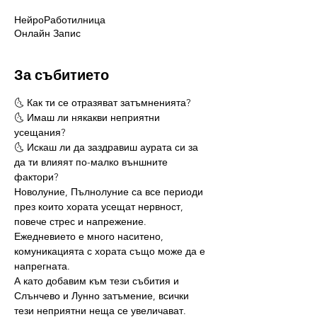
НейроРаботилница
Онлайн Запис
За събитието
🌜 Как ти се отразяват затъмненията?
🌜 Имаш ли някакви неприятни 
усещания?
🌜 Искаш ли да заздравиш аурата си за 
да ти влияят по-малко външните 
фактори?
Новолуние, Пълнолуние са все периоди 
през които хората усещат нервност, 
повече стрес и напрежение. 
Ежедневието е много наситено, 
комуникацията с хората също може да е 
напрегната.
А като добавим към тези събития и 
Слънчево и Лунно затъмение, всички 
тези неприятни неща се увеличават. 