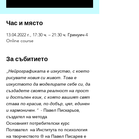
Час и място
13.04.2022 г., 17:30 ч. – 21:30 ч. Гринуич-4
Online course
За събитието
„Нейрографиката е изкуство, с което 
рисувате новия си живот. Това е 
изкуството да моделирате себе си, да 
създадете своята реалност на прост 
и достъпен език, с която вашият свят 
става по-красив, по-добър, цял, единен 
и хармоничен.“  
- Павел Пискарьов, 
създател на метода
Основният потребителски курс 
Ползвател  на Института по психология 
на творчеството ® на Павел Писарев е 