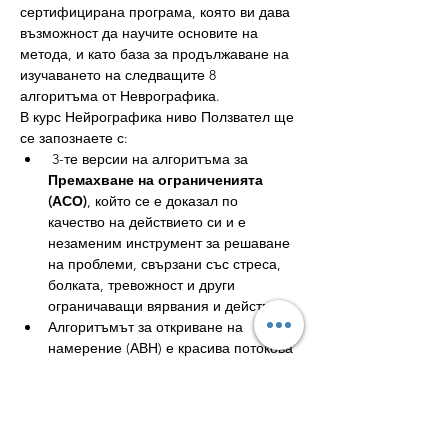
сертифицирана програма, която ви дава 
възможност да научите основите на 
метода, и като база за продължаване на 
изучаването на следващите 8 
алгоритъма от Неврографика.
В курс Нейрографика ниво Ползвател ще 
се запознаете с:
 3-те версии на алгоритъма за 
Премахване на ограниченията 
(АСО)
, който се е доказал по 
качество на действието си и е 
незаменим инструмент за решаване 
на проблеми, свързани със стреса, 
болката, тревожност и други 
ограничаващи вярвания и действия.
Алгоритъмът за откриване на 
намерение (АВН) е красива потокова 
рисунка, която ви позволява да 
изясните задачата си без стрес.
В програмата включва още:
Покажи повече