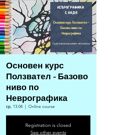
Основен курс
Ползвател - Базово
ниво по
Неврографика
ср, 13.04
  |  
Online course
Registration is closed
See other events