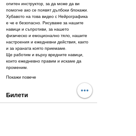
опитен инструктор, за да може да ви 
помогне ако се появят дълбоки блокажи.
Хубавото на това видео с Нейрографика 
е че е безопасно. Рисуваме за нашите 
навици и съпротиви, за нашето 
физическо и емоционално тяло, нашите 
настроения и ежедневни действия, както 
и за храната която приемаме. 
Ще работим и върху вредните навици, 
които ежедневно правим и искаме да 
променим.
Покажи повече
Билети
Тип на билета
Здраве
Цена