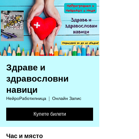
Здраве и
здравословни
навици
НейроРаботилница
  |  
Онлайн Запис
Купете билети
Час и място