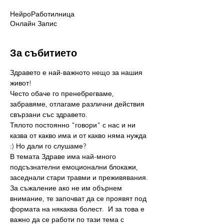
НейроРаботилница
Онлайн Запис
За събитието
Здравето е най-важното нещо за нашия 
живот! 
Често обаче го пренебрегваме, 
забравяме, отлагаме различни действия 
свързани със здравето. 
Тялото постоянно "говори" с нас и ни 
казва от какво има и от какво няма нужда 
:) Но дали го слушаме?
В темата Здраве има най-много 
подсъзнателни емоционални блокажи, 
заседнали стари травми и преживявания. 
За съжаление ако не им обърнем 
внимание, те започват да се проявят под 
формата на някаква болест.  И за това е 
важно да се работи по тази тема с 